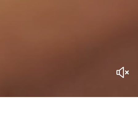
NEW – the Online BDSM roadmap
START YOUR JOURNEY